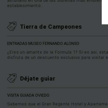
asturiano en una de las Sidrerías más emblemát
establecimiento.
Tierra de Campeones
ENTRADAS MUSEO FERNANDO ALONSO
¿Eres un amante de la Formula 1? Si es así, est
disfruta de un descuento exclusivo para visitar
Déjate guiar
VISITA GUIADA OVIEDO
Sabemos que el Gran Regente Hotel y Apartamento