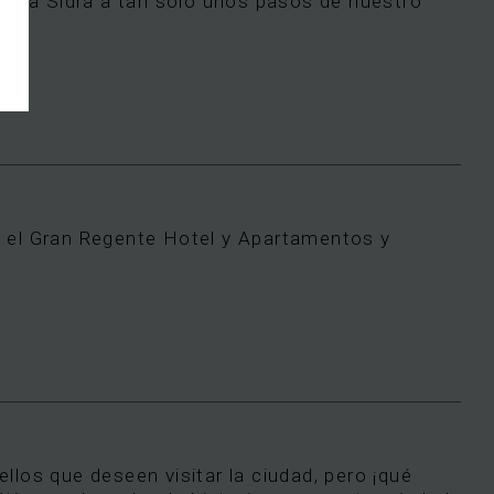
e la Sidra a tan sólo unos pasos de nuestro
en el Gran Regente Hotel y Apartamentos y
los que deseen visitar la ciudad, pero ¡qué