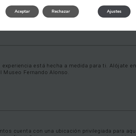
icas de Gascona, situada en el conocido Boulevard d
Aceptar
Rechazar
Ajustes
a experiencia está hecha a medida para ti. Alójate 
 el Museo Fernando Alonso.
s cuenta con una ubicación privilegiada para aquel