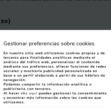
et
he
eyboard
hortcuts
rzo)
or
hanging
ates.
Gestionar preferencias sobre cookies
tradicional. Alójate en Gran Regente Hotel y Apart
icas de Gascona, situada en el conocido Boulevard d
En nuestro sitio web utilizamos cookies propias y de
terceros para finalidades analíticas mediante el
análisis del tráfico web, personalizar el contenido
mediante sus preferencias, ofrecer funciones de redes
sociales y mostrarle publicidad personalizada en
base a un perfil elaborado a partir de sus hábitos de
navegación.
Podemos compartir la información analítica o
publicitaria con terceros.
Al hacer clic
aquí
puedes gestionar tu consentimiento
y encontrar más información sobre las cookies que
utilizamos.
tradicional. Alójate en Gran Regente Hotel y Apart