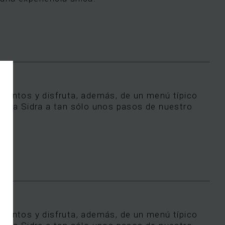
amentos y disfruta, además, de un menú típico
e la Sidra a tan sólo unos pasos de nuestro
amentos y disfruta, además, de un menú típico